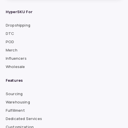
HyperSKU For
Dropshipping
DTC
POD
Merch
Influencers
Wholesale
Features
Sourcing
Warehousing
Fulfillment
Dedicated Services
Customization