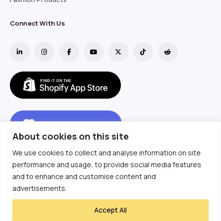
Connect With Us
About cookies on this site
We use cookies to collect and analyse information on site
performance and usage, to provide social media features
and to enhance and customise content and
advertisements.
Accept All
Copyright ©  2018- 2025
Etailerhub Technology Limited.
All Rights Reserved.
粤ICP备18137001号-3